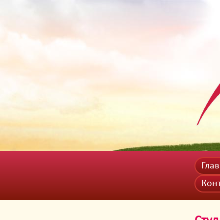
Гла
Кон