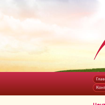
Гла
Кон