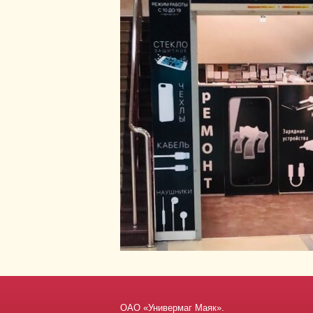
ОАО «Универмаг Маяк».