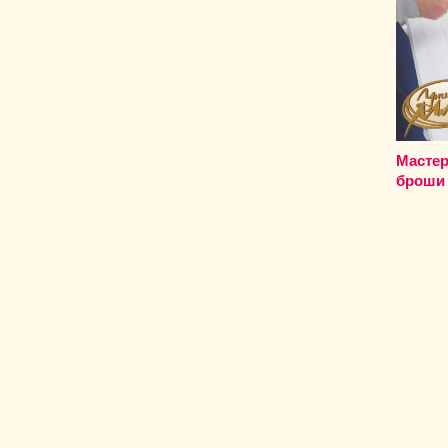
Масте
броши 