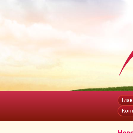
Гла
Кон