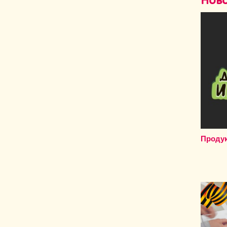
Ново
Продук