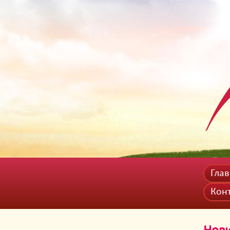
Гла
Кон